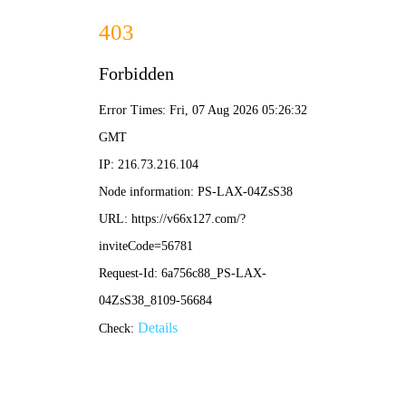
非遗古法烤鸭