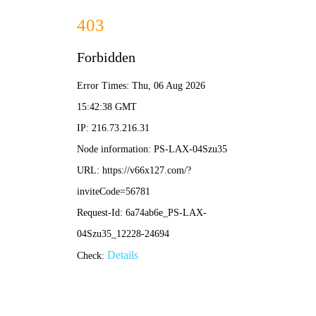
非遗古法烧鹅